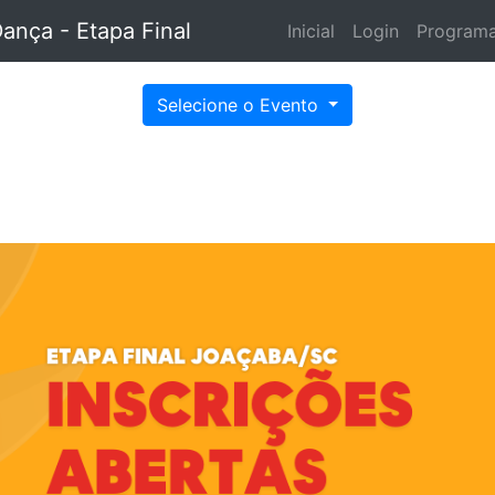
Dança - Etapa Final
Inicial
Login
Program
Selecione o Evento