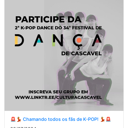
🚨💃 Chamando todos os fãs de K-POP! 💃🚨