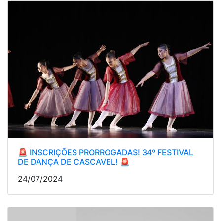
🚨 INSCRIÇÕES PRORROGADAS! 34º FESTIVAL
DE DANÇA DE CASCAVEL! 🚨
24/07/2024